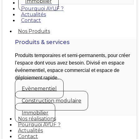
Immobilier
Nos réalisations
Pourquoi AYUF ?
Actualités
Contact
Nos Produits
Produits & services
Produits temporaires et semi-permanents, pour créer
l'espace dont vous avez besoin. Divisé en espace
événementiel, espace commercial et espace de
déploiement rapide.
Evènementiel
Construction modulaire
Immobilier
Nos réalisations
Pourquoi AYUF ?
Actualités
Contact