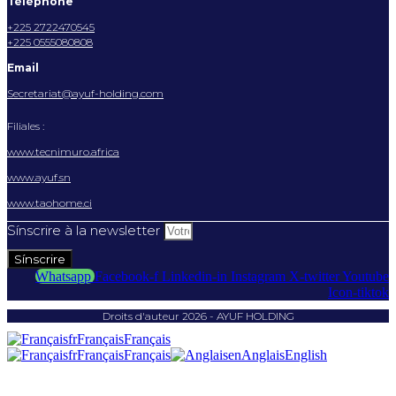
Téléphone
+225 2722470545
+225 0555080808
Email
Secretariat@ayuf-holding.com
Filiales :
www.tecnimuro.africa
www.ayuf.sn
www.taohome.ci
Sínscrire à la newsletter
Sínscrire
Whatsapp
Facebook-f
Linkedin-in
Instagram
X-twitter
Youtube
Icon-tiktok
Droits d'auteur 2026 - AYUF HOLDING
fr
Français
Français
fr
Français
Français
en
Anglais
English