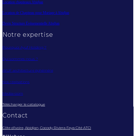
Location chapiteaux Abidjan
Location de Chapiteau pour Mariage à Abidjan
Devis Structure Événementielle Abidjan
Notre expertise
Pourquoi Ayuf Holding ?
Qui sommes-nous ?
AYUF architecture éphémère
Nos réalisations
Mediaroom
Télécharger le catalogue
Contact
Côte d’Ivoire, Abidjan, Cocody Riviera Faya Cité ATCI