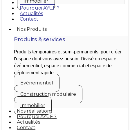
Immobilier
Nos réalisations
Pourquoi AYUF ?
Actualités
Contact
Nos Produits
Produits & services
Produits temporaires et semi-permanents, pour créer
l'espace dont vous avez besoin. Divisé en espace
événementiel, espace commercial et espace de
déploiement rapide.
Evènementiel
Construction modulaire
Immobilier
Nos réalisations
Pourquoi AYUF ?
Actualités
Contact