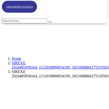
DEMANDER UN DEVIS
Home
SIREXE
2024485958164_1152030890054109_3451608884275519583
SIREXE
2024485958164_1152030890054109_3451608884275519583