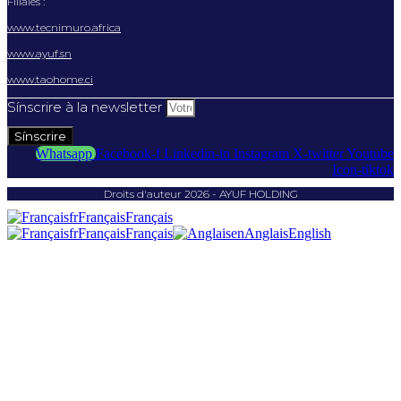
Filiales :
www.tecnimuro.africa
www.ayuf.sn
www.taohome.ci
Sínscrire à la newsletter
Sínscrire
Whatsapp
Facebook-f
Linkedin-in
Instagram
X-twitter
Youtube
Icon-tiktok
Droits d'auteur 2026 - AYUF HOLDING
fr
Français
Français
fr
Français
Français
en
Anglais
English