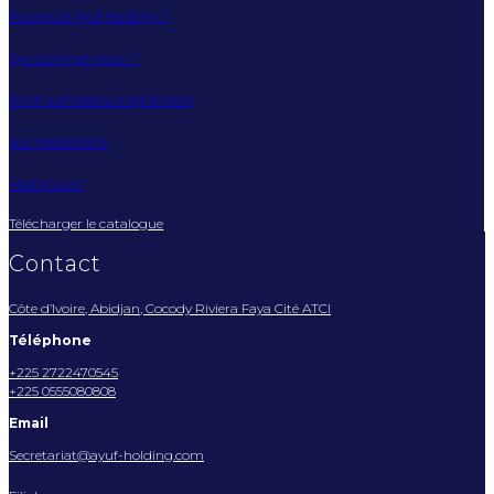
Pourquoi Ayuf Holding ?
Qui sommes-nous ?
AYUF architecture éphémère
Nos réalisations
Mediaroom
Télécharger le catalogue
Contact
Côte d’Ivoire, Abidjan, Cocody Riviera Faya Cité ATCI
Téléphone
+225 2722470545
+225 0555080808
Email
Secretariat@ayuf-holding.com