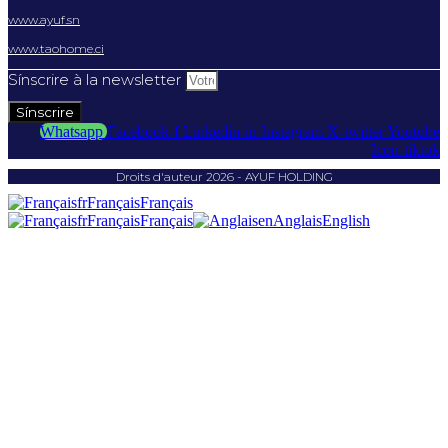
www.ayuf.sn
www.taohome.ci
Sínscrire à la newsletter
Sínscrire
Whatsapp
Facebook-f
Linkedin-in
Instagram
X-twitter
Youtube
Icon-tiktok
Droits d'auteur 2026 - AYUF HOLDING
fr
Français
Français
fr
Français
Français
en
Anglais
English