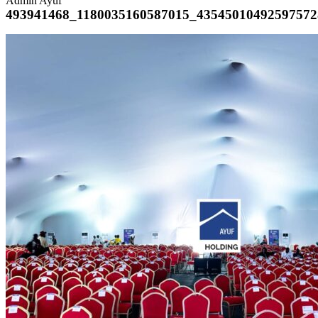
Admin Ayuf
493941468_1180035160587015_43545010492597572