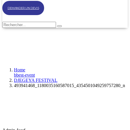
DEMANDER UN DEVIS
Home
bbest-event
DJEGEYA FESTIVAL
493941468_1180035160587015_4354501049259757280_n