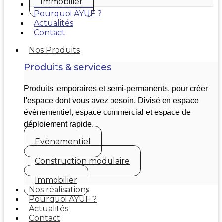
Immobilier
Nos réalisations
Pourquoi AYUF ?
Actualités
Contact
Nos Produits
Produits & services
Produits temporaires et semi-permanents, pour créer
l'espace dont vous avez besoin. Divisé en espace
événementiel, espace commercial et espace de
déploiement rapide.
Evènementiel
Construction modulaire
Immobilier
Nos réalisations
Pourquoi AYUF ?
Actualités
Contact