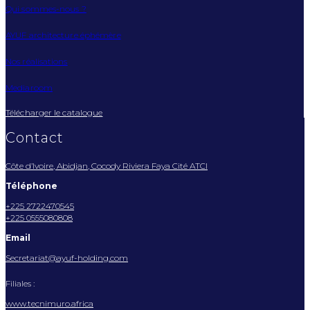
Qui sommes-nous ?
AYUF architecture éphémère
Nos réalisations
Mediaroom
Télécharger le catalogue
Contact
Côte d’Ivoire, Abidjan, Cocody Riviera Faya Cité ATCI
Téléphone
+225 2722470545
+225 0555080808
Email
Secretariat@ayuf-holding.com
Filiales :
www.tecnimuro.africa