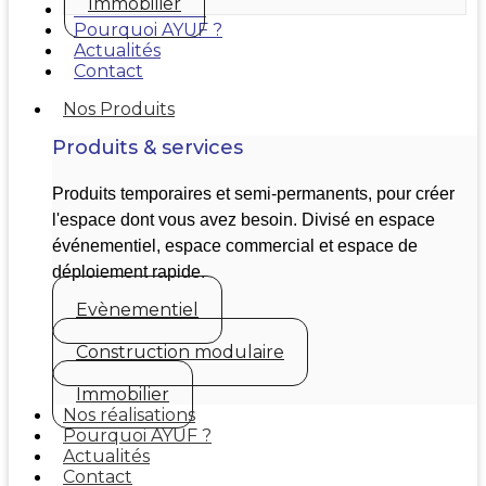
Immobilier
Nos réalisations
Pourquoi AYUF ?
Actualités
Contact
Nos Produits
Produits & services
Produits temporaires et semi-permanents, pour créer
l'espace dont vous avez besoin. Divisé en espace
événementiel, espace commercial et espace de
déploiement rapide.
Evènementiel
Construction modulaire
Immobilier
Nos réalisations
Pourquoi AYUF ?
Actualités
Contact