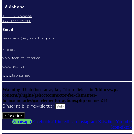
Téléphone
+225 2722470545
+225 0555080808
Email
Secretariat@ayuf-holding.com
Filiales :
www.tecnimuro.africa
www.ayuf.sn
www.taohome.ci
Warning
: Undefined array key "form_fields" in
/htdocs/wp-
content/plugins/gsheetconnector-for-elementor-
forms/includes/gsc-elementor-actions.php
on line
214
Sínscrire à la newsletter
Sínscrire
Whatsapp
Facebook-f
Linkedin-in
Instagram
X-twitter
Youtube
Icon-tiktok