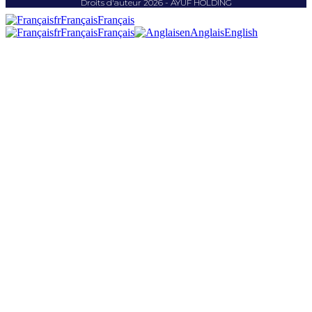
Droits d'auteur 2026 - AYUF HOLDING
fr
Français
Français
fr
Français
Français
en
Anglais
English