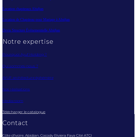
Location chapiteaux Abidjan
Location de Chapiteau pour Mariage à Abidjan
Devis Structure Événementielle Abidjan
Notre expertise
Pourquoi Ayuf Holding ?
Qui sommes-nous ?
AYUF architecture éphémère
Nos réalisations
Mediaroom
Télécharger le catalogue
Contact
Côte d’Ivoire, Abidjan, Cocody Riviera Faya Cité ATCI