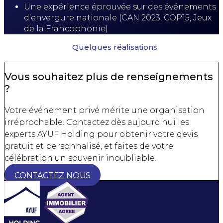
Une expérience éprouvée sur des événements
d’envergure nationale (CAN 2023, COP15, Jeux
de la Francophonie)
Quelques réalisations
Vous souhaitez plus de renseignements
?
Votre événement privé mérite une organisation
irréprochable. Contactez dès aujourd'hui les
experts AYUF Holding pour obtenir votre devis
gratuit et personnalisé, et faites de votre
célébration un souvenir inoubliable.
CONTACTEZ NOUS