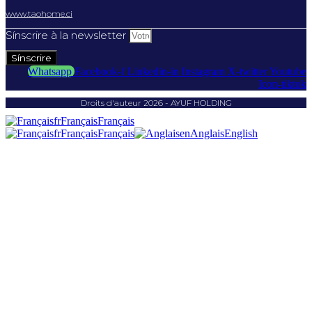
www.taohome.ci
Sínscrire à la newsletter
Sínscrire
Whatsapp
Facebook-f
Linkedin-in
Instagram
X-twitter
Youtube
Icon-tiktok
Droits d'auteur 2026 - AYUF HOLDING
fr
Français
Français
fr
Français
Français
en
Anglais
English