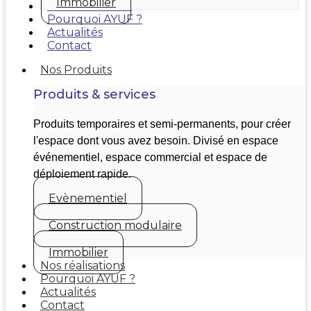
Immobilier
Nos réalisations
Pourquoi AYUF ?
Actualités
Contact
Nos Produits
Produits & services
Produits temporaires et semi-permanents, pour créer
l'espace dont vous avez besoin. Divisé en espace
événementiel, espace commercial et espace de
déploiement rapide.
Evènementiel
Construction modulaire
Immobilier
Nos réalisations
Pourquoi AYUF ?
Actualités
Contact