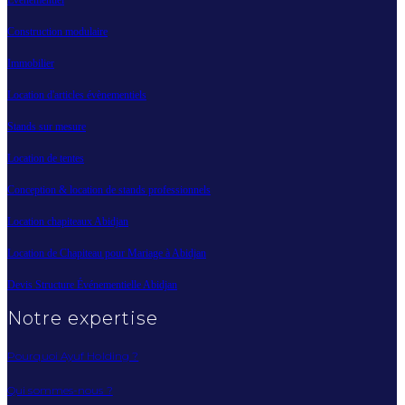
Évènementiel
Construction modulaire
Immobilier
Location d'articles évènementiels
Stands sur mesure
Location de tentes
Conception & location de stands professionnels
Location chapiteaux Abidjan
Location de Chapiteau pour Mariage à Abidjan
Devis Structure Événementielle Abidjan
Notre expertise
Pourquoi Ayuf Holding ?
Qui sommes-nous ?