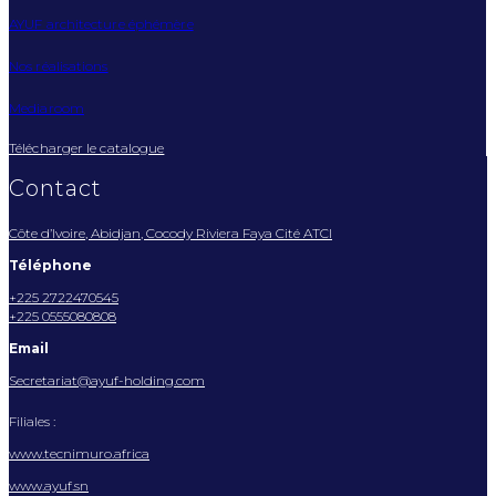
AYUF architecture éphémère
Nos réalisations
Mediaroom
Télécharger le catalogue
Contact
Côte d’Ivoire, Abidjan, Cocody Riviera Faya Cité ATCI
Téléphone
+225 2722470545
+225 0555080808
Email
Secretariat@ayuf-holding.com
Filiales :
www.tecnimuro.africa
www.ayuf.sn