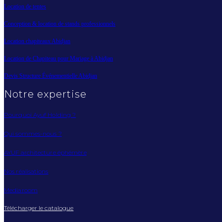
Location de tentes
Conception & location de stands professionnels
Location chapiteaux Abidjan
Location de Chapiteau pour Mariage à Abidjan
Devis Structure Événementielle Abidjan
Notre expertise
Pourquoi Ayuf Holding ?
Qui sommes-nous ?
AYUF architecture éphémère
Nos réalisations
Mediaroom
Télécharger le catalogue