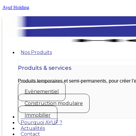
Ayuf Holding
Nos Produits
Produits & services
Produits temporaires et semi-permanents, pour créer 
Evènementiel
Construction modulaire
Immobilier
Nos réalisations
Pourquoi AYUF ?
Actualités
Contact