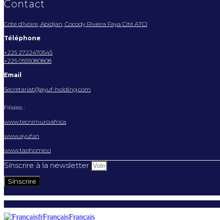
Contact
Côte d’Ivoire, Abidjan, Cocody Riviera Faya Cité ATCI
Téléphone
+225 2722470545
+225 0555080808
Email
Secretariat@ayuf-holding.com
Filiales :
www.tecnimuro.africa
www.ayuf.sn
www.taohome.ci
Sínscrire à la newsletter
Sínscrire
fr
Français
Français