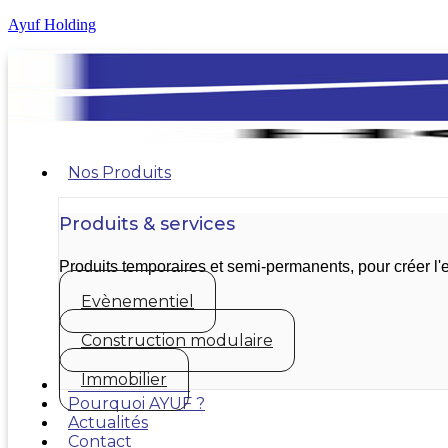
Ayuf Holding
Nos Produits
Produits & services
Produits temporaires et semi-permanents, pour créer 
Evènementiel
Construction modulaire
Immobilier
Nos réalisations
Pourquoi AYUF ?
Actualités
Contact