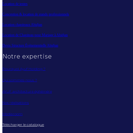
Location de tentes
Conception & location de stands professionnels
Location chapiteaux Abidjan
Location de Chapiteau pour Mariage à Abidjan
Devis Structure Événementielle Abidjan
Notre expertise
Pourquoi Ayuf Holding ?
Qui sommes-nous ?
AYUF architecture éphémère
Nos réalisations
Mediaroom
Télécharger le catalogue