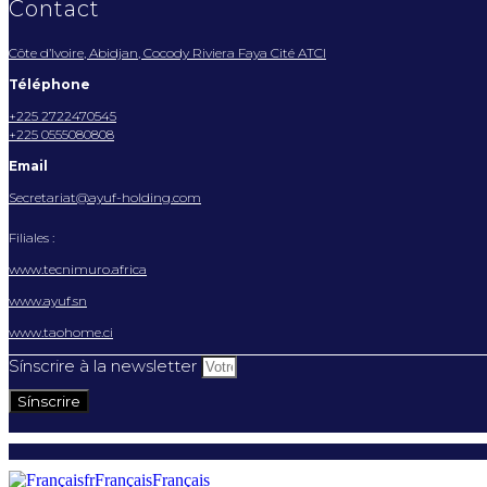
Contact
Côte d’Ivoire, Abidjan, Cocody Riviera Faya Cité ATCI
Téléphone
+225 2722470545
+225 0555080808
Email
Secretariat@ayuf-holding.com
Filiales :
www.tecnimuro.africa
www.ayuf.sn
www.taohome.ci
Sínscrire à la newsletter
Sínscrire
fr
Français
Français