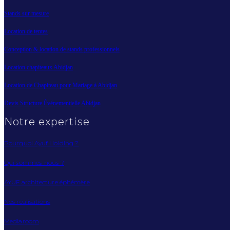
Stands sur mesure
Location de tentes
Conception & location de stands professionnels
Location chapiteaux Abidjan
Location de Chapiteau pour Mariage à Abidjan
Devis Structure Événementielle Abidjan
Notre expertise
Pourquoi Ayuf Holding ?
Qui sommes-nous ?
AYUF architecture éphémère
Nos réalisations
Mediaroom