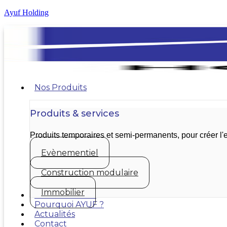
Ayuf Holding
Nos Produits
Produits & services
Produits temporaires et semi-permanents, pour créer 
Evènementiel
Construction modulaire
Immobilier
Nos réalisations
Pourquoi AYUF ?
Actualités
Contact