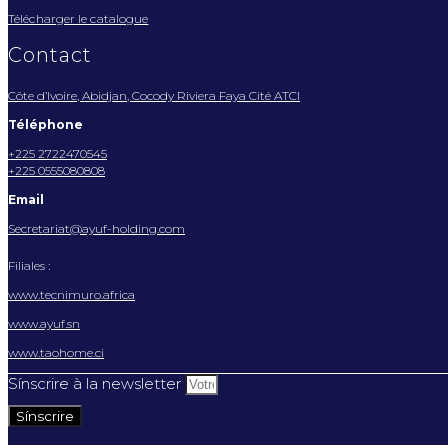
Télécharger le catalogue
Contact
Côte d’Ivoire, Abidjan, Cocody Riviera Faya Cité ATCI
Téléphone
+225 2722470545
+225 0555080808
Email
Secretariat@ayuf-holding.com
Filiales :
www.tecnimuro.africa
www.ayuf.sn
www.taohome.ci
Sínscrire à la newsletter
Sínscrire