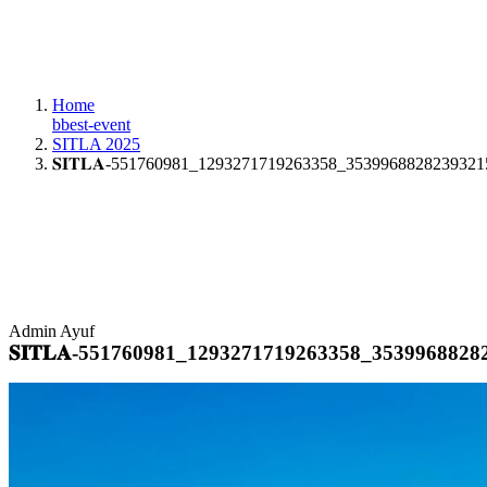
Home
bbest-event
SITLA 2025
𝐒𝐈𝐓𝐋𝐀-551760981_1293271719263358_353996882823932
Admin Ayuf
𝐒𝐈𝐓𝐋𝐀-551760981_1293271719263358_353996882