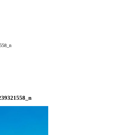
1558_n
8239321558_n