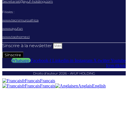
Secretariat@ayuf-holding.com
Filiales :
www.tecnimuro.africa
www.ayuf.sn
www.taohome.ci
Sínscrire à la newsletter
Sínscrire
Whatsapp
Facebook-f
Linkedin-in
Instagram
X-twitter
Youtube
Icon-tiktok
Droits d'auteur 2026 - AYUF HOLDING
fr
Français
Français
fr
Français
Français
en
Anglais
English