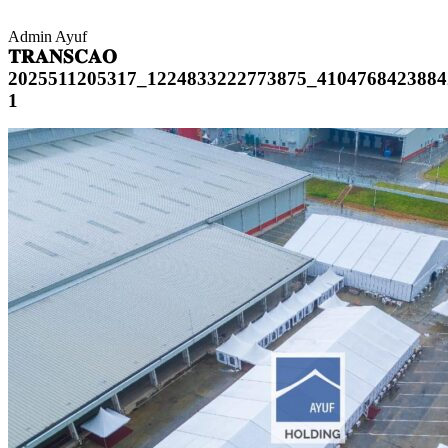
Admin Ayuf
𝐓𝐑𝐀𝐍𝐒𝐂𝐀𝐎
2025511205317_1224833222773875_4104768423884
1