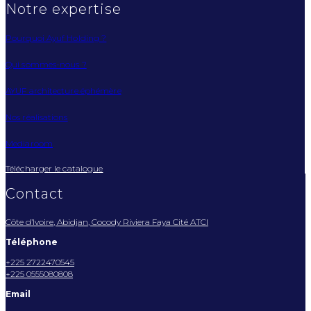
Notre expertise
Pourquoi Ayuf Holding ?
Qui sommes-nous ?
AYUF architecture éphémère
Nos réalisations
Mediaroom
Télécharger le catalogue
Contact
Côte d’Ivoire, Abidjan, Cocody Riviera Faya Cité ATCI
Téléphone
+225 2722470545
+225 0555080808
Email