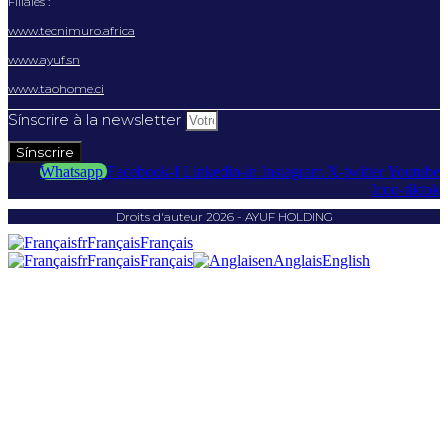
Filiales :
www.tecnimuro.africa
www.ayuf.sn
www.taohome.ci
Sínscrire à la newsletter
Sínscrire
Whatsapp
Facebook-f
Linkedin-in
Instagram
X-twitter
Youtube
Icon-tiktok
Droits d'auteur 2026 - AYUF HOLDING
fr
Français
Français
fr
Français
Français
en
Anglais
English