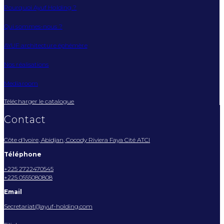
Pourquoi Ayuf Holding ?
Qui sommes-nous ?
AYUF architecture éphémère
Nos réalisations
Mediaroom
Télécharger le catalogue
Contact
Côte d’Ivoire, Abidjan, Cocody Riviera Faya Cité ATCI
Téléphone
+225 2722470545
+225 0555080808
Email
Secretariat@ayuf-holding.com