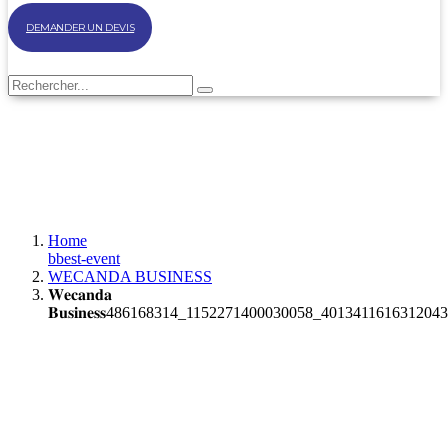
DEMANDER UN DEVIS
Home
bbest-event
WECANDA BUSINESS
𝐖𝐞𝐜𝐚𝐧𝐝𝐚
𝐁𝐮𝐬𝐢𝐧𝐞𝐬𝐬486168314_1152271400030058_401341161631204