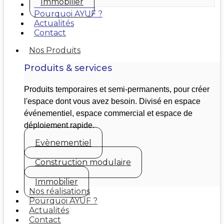
Immobilier
Nos réalisations
Pourquoi AYUF ?
Actualités
Contact
Nos Produits
Produits & services
Produits temporaires et semi-permanents, pour créer
l'espace dont vous avez besoin. Divisé en espace
événementiel, espace commercial et espace de
déploiement rapide.
Evènementiel
Construction modulaire
Immobilier
Nos réalisations
Pourquoi AYUF ?
Actualités
Contact