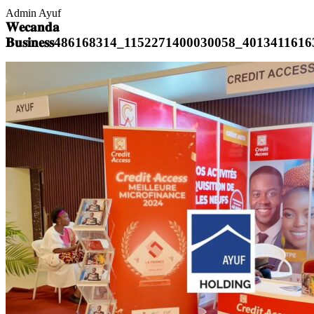
Admin Ayuf
𝐖𝐞𝐜𝐚𝐧𝐝𝐚
𝐁𝐮𝐬𝐢𝐧𝐞𝐬𝐬486168314_1152271400030058_40134116