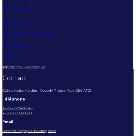
Pourquoi Ayuf Holding ?
Qui sommes-nous ?
AYUF architecture éphémère
Nos réalisations
Mediaroom
Télécharger le catalogue
Contact
Côte d’Ivoire, Abidjan, Cocody Riviera Faya Cité ATCI
Téléphone
+225 2722470545
+225 0555080808
Email
Secretariat@ayuf-holding.com