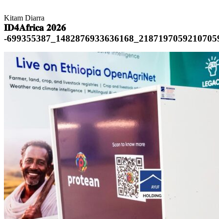
Kitam Diarra
𝐈𝐃𝟒𝐀𝐟𝐫𝐢𝐜𝐚 𝟐𝟎𝟐𝟔
-699355387_1482876933636168_2187197059210705