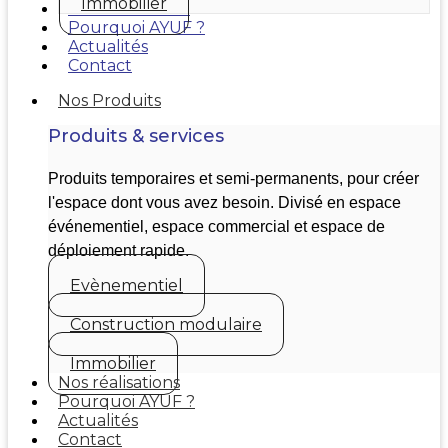
Immobilier
Nos réalisations
Pourquoi AYUF ?
Actualités
Contact
Nos Produits
Produits & services
Produits temporaires et semi-permanents, pour créer
l'espace dont vous avez besoin. Divisé en espace
événementiel, espace commercial et espace de
déploiement rapide.
Evènementiel
Construction modulaire
Immobilier
Nos réalisations
Pourquoi AYUF ?
Actualités
Contact