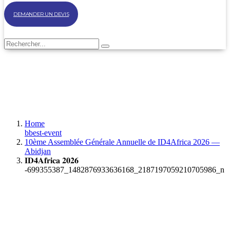
DEMANDER UN DEVIS
Home
bbest-event
10ème Assemblée Générale Annuelle de ID4Africa 2026 —
Abidjan
𝐈𝐃𝟒𝐀𝐟𝐫𝐢𝐜𝐚 𝟐𝟎𝟐𝟔
-699355387_1482876933636168_2187197059210705986_n