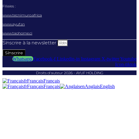
Filiales :
www.tecnimuro.africa
www.ayuf.sn
www.taohome.ci
Sínscrire à la newsletter
Sínscrire
Whatsapp
Facebook-f
Linkedin-in
Instagram
X-twitter
Youtube
Icon-tiktok
Droits d'auteur 2026 - AYUF HOLDING
fr
Français
Français
fr
Français
Français
en
Anglais
English