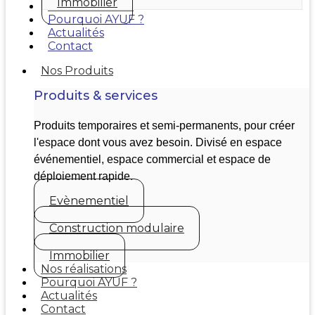
Immobilier
Nos réalisations
Pourquoi AYUF ?
Actualités
Contact
Nos Produits
Produits & services
Produits temporaires et semi-permanents, pour créer
l'espace dont vous avez besoin. Divisé en espace
événementiel, espace commercial et espace de
déploiement rapide.
Evènementiel
Construction modulaire
Immobilier
Nos réalisations
Pourquoi AYUF ?
Actualités
Contact