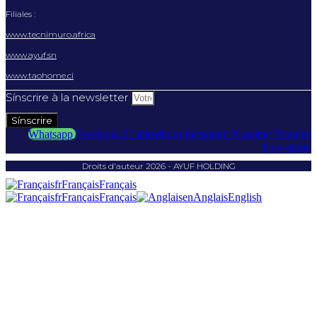
Filiales :
www.tecnimuro.africa
www.ayuf.sn
www.taohome.ci
Sínscrire à la newsletter
Sínscrire
Whatsapp
Facebook-f
Linkedin-in
Instagram
X-twitter
Youtube
Icon-tiktok
Droits d'auteur 2026 - AYUF HOLDING
fr
Français
Français
fr
Français
Français
en
Anglais
English