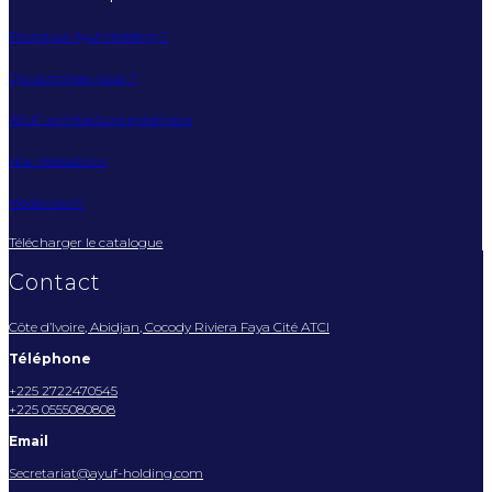
Pourquoi Ayuf Holding ?
Qui sommes-nous ?
AYUF architecture éphémère
Nos réalisations
Mediaroom
Télécharger le catalogue
Contact
Côte d’Ivoire, Abidjan, Cocody Riviera Faya Cité ATCI
Téléphone
+225 2722470545
+225 0555080808
Email
Secretariat@ayuf-holding.com