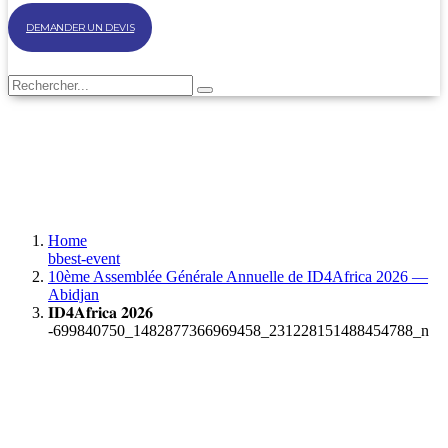
DEMANDER UN DEVIS
Home
bbest-event
10ème Assemblée Générale Annuelle de ID4Africa 2026 —
Abidjan
𝐈𝐃𝟒𝐀𝐟𝐫𝐢𝐜𝐚 𝟐𝟎𝟐𝟔
-699840750_1482877366969458_231228151488454788_n