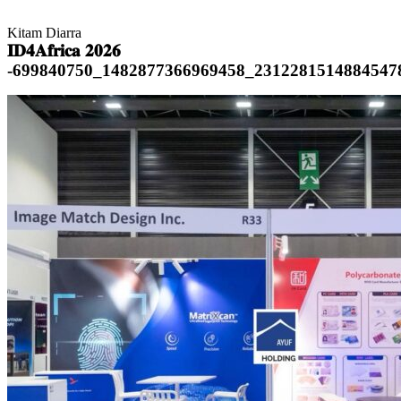
Kitam Diarra
𝐈𝐃𝟒𝐀𝐟𝐫𝐢𝐜𝐚 𝟐𝟎𝟐𝟔
-699840750_1482877366969458_2312281514884547