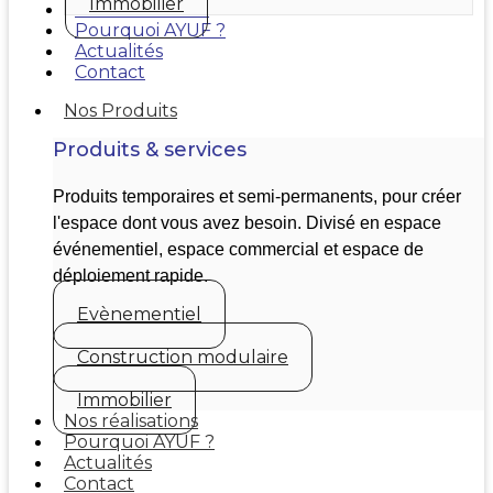
Immobilier
Nos réalisations
Pourquoi AYUF ?
Actualités
Contact
Nos Produits
Produits & services
Produits temporaires et semi-permanents, pour créer
l'espace dont vous avez besoin. Divisé en espace
événementiel, espace commercial et espace de
déploiement rapide.
Evènementiel
Construction modulaire
Immobilier
Nos réalisations
Pourquoi AYUF ?
Actualités
Contact