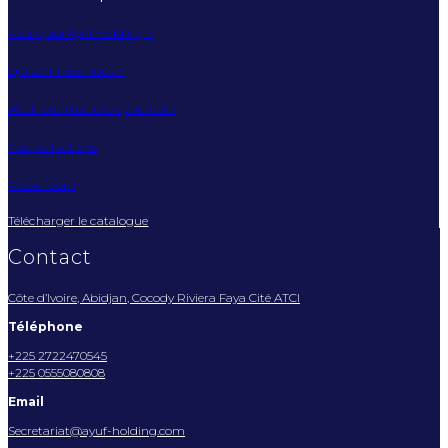
Pourquoi Ayuf Holding ?
Qui sommes-nous ?
AYUF architecture éphémère
Nos réalisations
Mediaroom
Télécharger le catalogue
Contact
Côte d’Ivoire, Abidjan, Cocody Riviera Faya Cité ATCI
Téléphone
+225 2722470545
+225 0555080808
Email
Secretariat@ayuf-holding.com