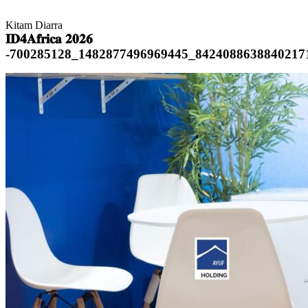
Kitam Diarra
𝐈𝐃𝟒𝐀𝐟𝐫𝐢𝐜𝐚 𝟐𝟎𝟐𝟔
-700285128_1482877496969445_8424088638840217