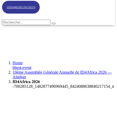
DEMANDER UN DEVIS
Home
bbest-event
10ème Assemblée Générale Annuelle de ID4Africa 2026 —
Abidjan
𝐈𝐃𝟒𝐀𝐟𝐫𝐢𝐜𝐚 𝟐𝟎𝟐𝟔
-700285128_1482877496969445_8424088638840217154_n