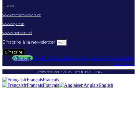
Filiales :
www.tecnimuro.africa
www.ayuf.sn
www.taohome.ci
Sínscrire à la newsletter
Sínscrire
Whatsapp
Facebook-f
Linkedin-in
Instagram
X-twitter
Youtube
Icon-tiktok
Droits d'auteur 2026 - AYUF HOLDING
fr
Français
Français
fr
Français
Français
en
Anglais
English