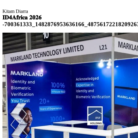
Kitam Diarra
𝐈𝐃𝟒𝐀𝐟𝐫𝐢𝐜𝐚 𝟐𝟎𝟐𝟔
-700361333_1482876953636166_4875617221820926