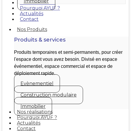
Immobilier
Nos réalisations
Pourquoi AYUF ?
Actualités
Contact
Nos Produits
Produits & services
Produits temporaires et semi-permanents, pour créer
l'espace dont vous avez besoin. Divisé en espace
événementiel, espace commercial et espace de
déploiement rapide.
Evènementiel
Construction modulaire
Immobilier
Nos réalisations
Pourquoi AYUF ?
Actualités
Contact