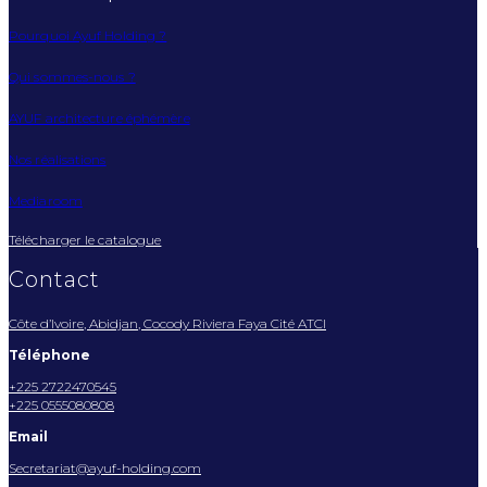
Pourquoi Ayuf Holding ?
Qui sommes-nous ?
AYUF architecture éphémère
Nos réalisations
Mediaroom
Télécharger le catalogue
Contact
Côte d’Ivoire, Abidjan, Cocody Riviera Faya Cité ATCI
Téléphone
+225 2722470545
+225 0555080808
Email
Secretariat@ayuf-holding.com