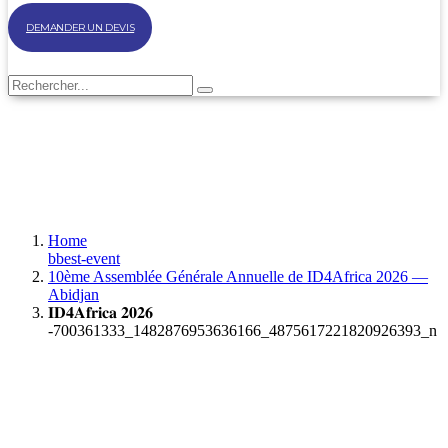
DEMANDER UN DEVIS
Home
bbest-event
10ème Assemblée Générale Annuelle de ID4Africa 2026 —
Abidjan
𝐈𝐃𝟒𝐀𝐟𝐫𝐢𝐜𝐚 𝟐𝟎𝟐𝟔
-700361333_1482876953636166_4875617221820926393_n