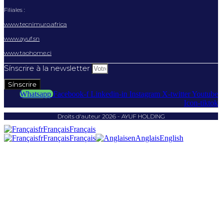
Filiales :
www.tecnimuro.africa
www.ayuf.sn
www.taohome.ci
Sínscrire à la newsletter
Sínscrire
Whatsapp
Facebook-f
Linkedin-in
Instagram
X-twitter
Youtube
Icon-tiktok
Droits d'auteur 2026 - AYUF HOLDING
fr
Français
Français
fr
Français
Français
en
Anglais
English