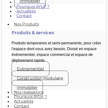
Immobilier
Nos réalisations
Pourquoi AYUF ?
Actualités
Contact
Nos Produits
Produits & services
Produits temporaires et semi-permanents, pour créer
l'espace dont vous avez besoin. Divisé en espace
événementiel, espace commercial et espace de
déploiement rapide.
Evènementiel
Construction modulaire
Immobilier
Nos réalisations
Pourquoi AYUF ?
Actualités
Contact