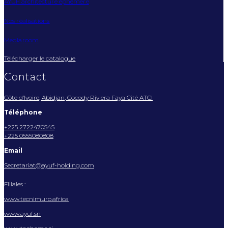
AYUF architecture éphémère
Nos réalisations
Mediaroom
Télécharger le catalogue
Contact
Côte d’Ivoire, Abidjan, Cocody Riviera Faya Cité ATCI
Téléphone
+225 2722470545
+225 0555080808
Email
Secretariat@ayuf-holding.com
Filiales :
www.tecnimuro.africa
www.ayuf.sn