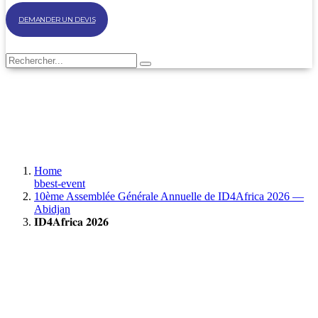
DEMANDER UN DEVIS
Home
bbest-event
10ème Assemblée Générale Annuelle de ID4Africa 2026 —
Abidjan
𝐈𝐃𝟒𝐀𝐟𝐫𝐢𝐜𝐚 𝟐𝟎𝟐𝟔