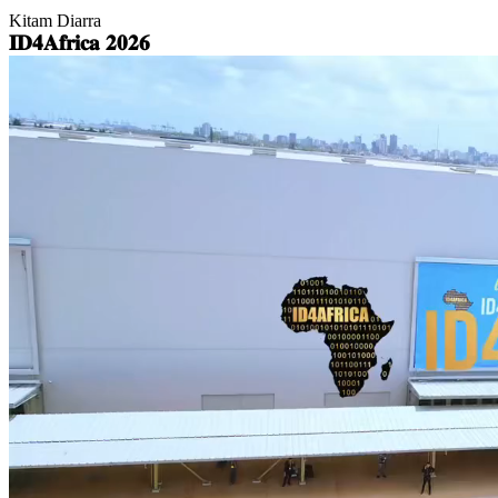
Kitam Diarra
𝐈𝐃𝟒𝐀𝐟𝐫𝐢𝐜𝐚 𝟐𝟎𝟐𝟔