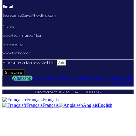
Email
Secretariat@ayuf-holding.com
Filiales :
www.tecnimuro.africa
www.ayuf.sn
www.taohome.ci
Sínscrire à la newsletter
Sínscrire
Whatsapp
Facebook-f
Linkedin-in
Instagram
X-twitter
Youtube
Icon-tiktok
Droits d'auteur 2026 - AYUF HOLDING
fr
Français
Français
fr
Français
Français
en
Anglais
English