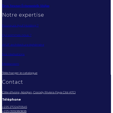
Devis Structure Événementielle Abidjan
Notre expertise
Pourquoi Ayuf Holding ?
Qui sommes-nous ?
AYUF architecture éphémère
Nos réalisations
Mediaroom
Télécharger le catalogue
Contact
Côte d’Ivoire, Abidjan, Cocody Riviera Faya Cité ATCI
Téléphone
+225 2722470545
+225 0555080808