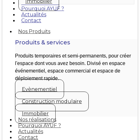
Immobilier
Nos réalisations
Pourquoi AYUF ?
Actualités
Contact
Nos Produits
Produits & services
Produits temporaires et semi-permanents, pour créer
l'espace dont vous avez besoin. Divisé en espace
événementiel, espace commercial et espace de
déploiement rapide.
Evènementiel
Construction modulaire
Immobilier
Nos réalisations
Pourquoi AYUF ?
Actualités
Contact