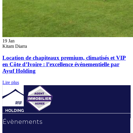
19
Jan
Kitam Diarra
Location de chapiteaux premium, climatisés et VIP
en Côte d’Ivoire : l’excellence événementielle par
Ayuf Holding
Lire plus
Évènements