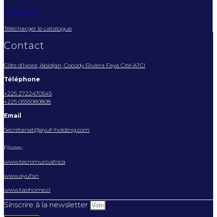
Mediaroom
Télécharger le catalogue
Contact
Côte d’Ivoire, Abidjan, Cocody Riviera Faya Cité ATCI
Téléphone
+225 2722470545
+225 0555080808
Email
Secretariat@ayuf-holding.com
Filiales :
www.tecnimuro.africa
www.ayuf.sn
www.taohome.ci
Sínscrire à la newsletter