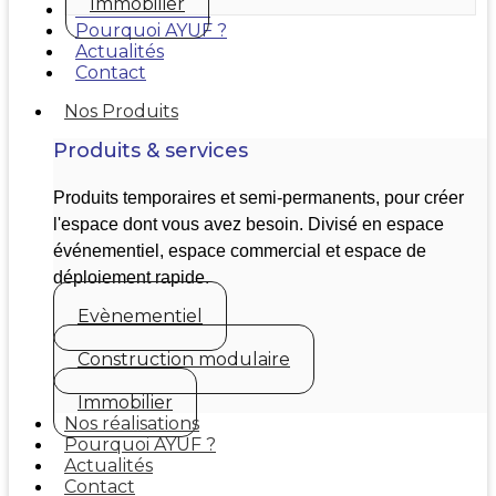
Immobilier
Nos réalisations
Pourquoi AYUF ?
Actualités
Contact
Nos Produits
Produits & services
Produits temporaires et semi-permanents, pour créer
l'espace dont vous avez besoin. Divisé en espace
événementiel, espace commercial et espace de
déploiement rapide.
Evènementiel
Construction modulaire
Immobilier
Nos réalisations
Pourquoi AYUF ?
Actualités
Contact