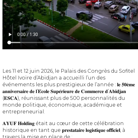
Les 11 et 12 juin 2026, le Palais des Congrès du Sofitel
Hôtel Ivoire d’Abidjan a accueilli l’un des
événements les plus prestigieux de l’année : 𝐥𝐞 𝟓𝟎𝐞̀𝐦𝐞
𝐚𝐧𝐧𝐢𝐯𝐞𝐫𝐬𝐚𝐢𝐫𝐞 𝐝𝐞 𝐥’𝐄́𝐜𝐨𝐥𝐞 𝐒𝐮𝐩𝐞́𝐫𝐢𝐞𝐮𝐫𝐞 𝐝𝐞 𝐂𝐨𝐦𝐦𝐞𝐫𝐜𝐞 𝐝’𝐀𝐛𝐢𝐝𝐣𝐚𝐧
(𝐄𝐒𝐂𝐀), réunissant plus de 500 personnalités du
monde politique, économique, académique et
entrepreneurial.
𝐀𝐘𝐔𝐅 𝐇𝐨𝐥𝐝𝐢𝐧𝐠 était au cœur de cette célébration
historique en tant que 𝐩𝐫𝐞𝐬𝐭𝐚𝐭𝐚𝐢𝐫𝐞 𝐥𝐨𝐠𝐢𝐬𝐭𝐢𝐪𝐮𝐞 𝐨𝐟𝐟𝐢𝐜𝐢𝐞𝐥, à
travers la mise en place de :