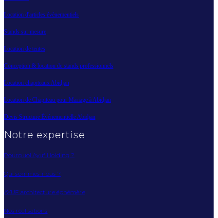
Location d'articles évènementiels
Stands sur mesure
Location de tentes
Conception & location de stands professionnels
Location chapiteaux Abidjan
Location de Chapiteau pour Mariage à Abidjan
Devis Structure Événementielle Abidjan
Notre expertise
Pourquoi Ayuf Holding ?
Qui sommes-nous ?
AYUF architecture éphémère
Nos réalisations