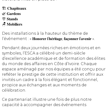
🏗️ 𝐂𝐡𝐚𝐩𝐢𝐭𝐞𝐚𝐮𝐱
🌿 𝐆𝐚𝐫𝐝𝐞𝐧𝐬
🪧 𝐒𝐭𝐚𝐧𝐝𝐬
🪑 𝐌𝐨𝐛𝐢𝐥𝐢𝐞𝐫𝐬
Des installations à la hauteur du thème de
l’événement : « 𝐇𝐨𝐧𝐨𝐫𝐞𝐫 𝐥’𝐡𝐞́𝐫𝐢𝐭𝐚𝐠𝐞, 𝐟𝐚𝐜̧𝐨𝐧𝐧𝐞𝐫 𝐥’𝐚𝐯𝐞𝐧𝐢𝐫 ».
Pendant deux journées riches en émotions et en
symboles, l’ESCA a célébré un demi-siècle
d’excellence académique et de formation des élites
du monde des affaires en Côte d’Ivoire. Chaque
espace aménagé par nos équipes a été conçu pour
refléter le prestige de cette institution et offrir aux
invités un cadre à la fois élégant et fonctionnel,
propice aux échanges et aux moments de
célébration.
Ce partenariat illustre une fois de plus notre
capacité à accompagner des événements