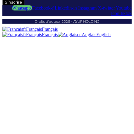
Sínscrire
Whatsapp
Facebook-f
Linkedin-in
Instagram
X-twitter
Youtube
Icon-tiktok
Droits d'auteur 2026 - AYUF HOLDING
fr
Français
Français
fr
Français
Français
en
Anglais
English