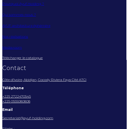
Pourquoi Ayuf Holding ?
Qui sommes-nous ?
AYUF architecture éphémère
Nos réalisations
Mediaroom
Télécharger le catalogue
Contact
Côte d’Ivoire, Abidjan, Cocody Riviera Faya Cité ATCI
Téléphone
+225 2722470545
+225 0555080808
Email
Secretariat@ayuf-holding.com
Filiales :