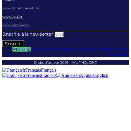
www.tecnimuro.africa
www.ayuf.sn
www.taohome.ci
Sínscrire à la newsletter
Sínscrire
Whatsapp
Facebook-f
Linkedin-in
Instagram
X-twitter
Youtube
Icon-tiktok
Droits d'auteur 2026 - AYUF HOLDING
fr
Français
Français
fr
Français
Français
en
Anglais
English