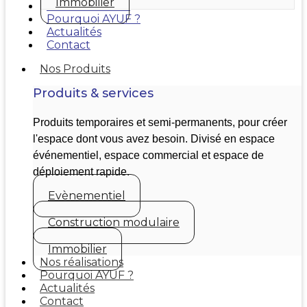
Immobilier
Nos réalisations
Pourquoi AYUF ?
Actualités
Contact
Nos Produits
Produits & services
Produits temporaires et semi-permanents, pour créer
l'espace dont vous avez besoin. Divisé en espace
événementiel, espace commercial et espace de
déploiement rapide.
Evènementiel
Construction modulaire
Immobilier
Nos réalisations
Pourquoi AYUF ?
Actualités
Contact