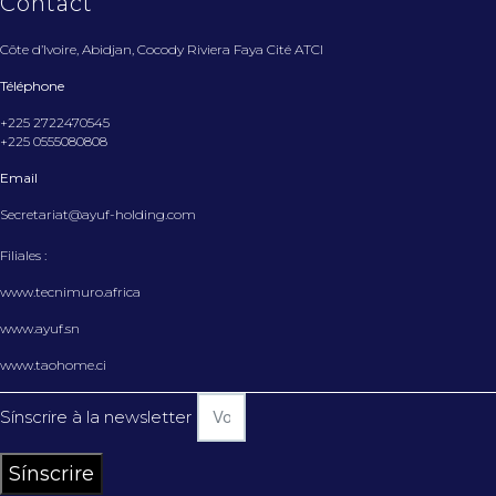
Contact
Côte d’Ivoire, Abidjan, Cocody Riviera Faya Cité ATCI
Téléphone
+225 2722470545
+225 0555080808
Email
Secretariat@ayuf-holding.com
Filiales :
www.tecnimuro.africa
www.ayuf.sn
www.taohome.ci
Sínscrire à la newsletter
Sínscrire