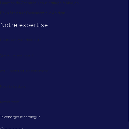
Location de Chapiteau pour Mariage à Abidjan
Devis Structure Événementielle Abidjan
Notre expertise
Pourquoi Ayuf Holding ?
Qui sommes-nous ?
AYUF architecture éphémère
Nos réalisations
Mediaroom
Télécharger le catalogue