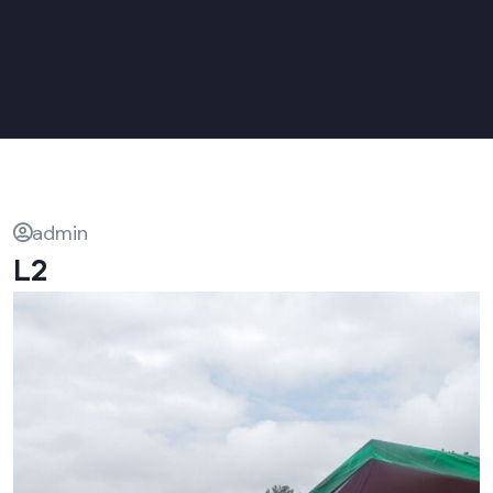
admin
L2