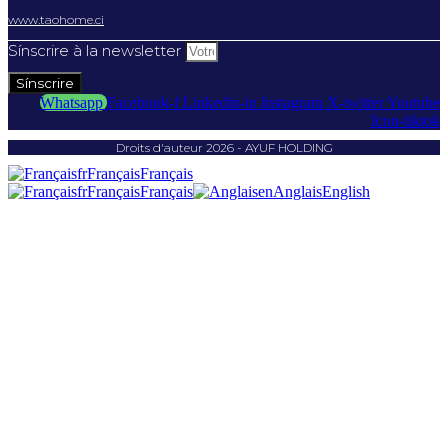
www.taohome.ci
Sínscrire à la newsletter
Sínscrire
Whatsapp
Facebook-f
Linkedin-in
Instagram
X-twitter
Youtube
Icon-tiktok
Droits d'auteur 2026 - AYUF HOLDING
fr
Français
Français
fr
Français
Français
en
Anglais
English