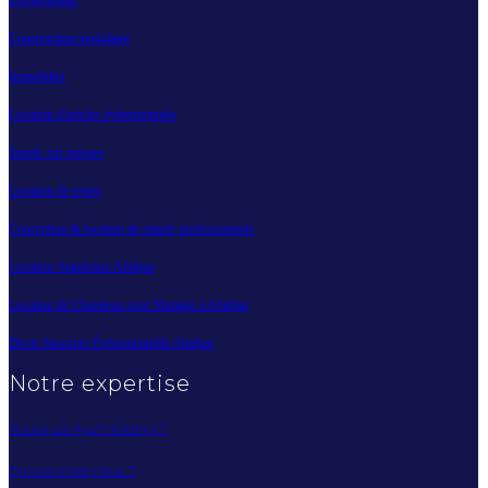
Évènementiel
Construction modulaire
Immobilier
Location d'articles évènementiels
Stands sur mesure
Location de tentes
Conception & location de stands professionnels
Location chapiteaux Abidjan
Location de Chapiteau pour Mariage à Abidjan
Devis Structure Événementielle Abidjan
Notre expertise
Pourquoi Ayuf Holding ?
Qui sommes-nous ?