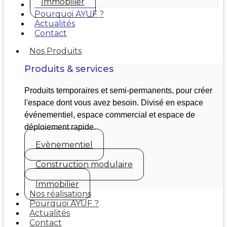
Immobilier
Nos réalisations
Pourquoi AYUF ?
Actualités
Contact
Nos Produits
Produits & services
Produits temporaires et semi-permanents, pour créer
l'espace dont vous avez besoin. Divisé en espace
événementiel, espace commercial et espace de
déploiement rapide.
Evènementiel
Construction modulaire
Immobilier
Nos réalisations
Pourquoi AYUF ?
Actualités
Contact