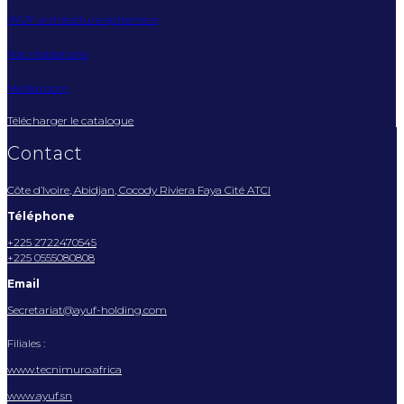
AYUF architecture éphémère
Nos réalisations
Mediaroom
Télécharger le catalogue
Contact
Côte d’Ivoire, Abidjan, Cocody Riviera Faya Cité ATCI
Téléphone
+225 2722470545
+225 0555080808
Email
Secretariat@ayuf-holding.com
Filiales :
www.tecnimuro.africa
www.ayuf.sn