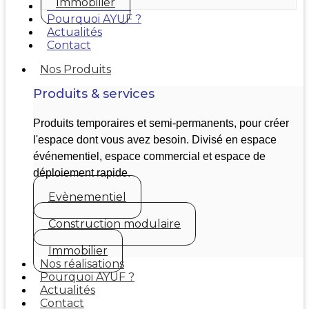
Immobilier
Nos réalisations
Pourquoi AYUF ?
Actualités
Contact
Nos Produits
Produits & services
Produits temporaires et semi-permanents, pour créer
l'espace dont vous avez besoin. Divisé en espace
événementiel, espace commercial et espace de
déploiement rapide.
Evènementiel
Construction modulaire
Immobilier
Nos réalisations
Pourquoi AYUF ?
Actualités
Contact