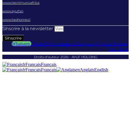
www.tecnimuro.africa
www.ayuf.sn
www.taohome.ci
Sínscrire à la newsletter
Sínscrire
Whatsapp
Facebook-f
Linkedin-in
Instagram
X-twitter
Youtube
Icon-tiktok
Droits d'auteur 2026 - AYUF HOLDING
fr
Français
Français
fr
Français
Français
en
Anglais
English