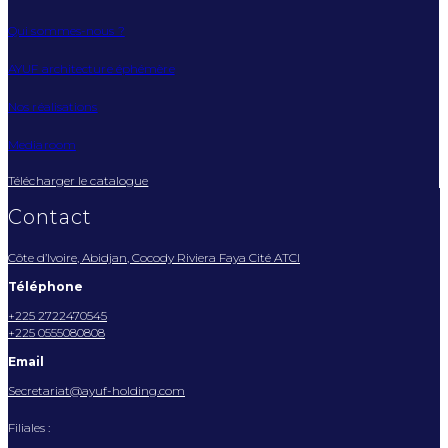
Qui sommes-nous ?
AYUF architecture éphémère
Nos réalisations
Mediaroom
Télécharger le catalogue
Contact
Côte d’Ivoire, Abidjan, Cocody Riviera Faya Cité ATCI
Téléphone
+225 2722470545
+225 0555080808
Email
Secretariat@ayuf-holding.com
Filiales :