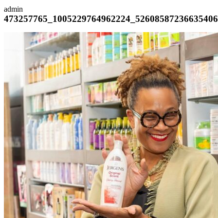
admin
473257765_1005229764962224_5260858723663540