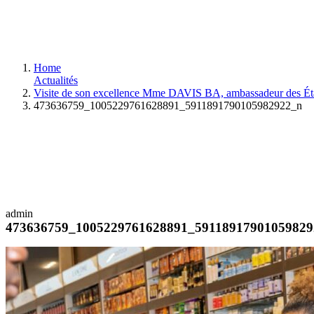
Home
Actualités
Visite de son excellence Mme DAVIS BA, ambassadeur des 
473636759_1005229761628891_5911891790105982922_n
admin
473636759_1005229761628891_59118917901059829