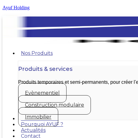
Ayuf Holding
Nos Produits
Produits & services
Produits temporaires et semi-permanents, pour créer 
Evènementiel
Construction modulaire
Immobilier
Nos réalisations
Pourquoi AYUF ?
Actualités
Contact