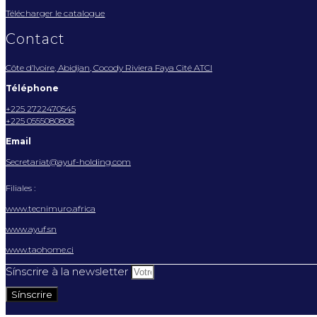
Télécharger le catalogue
Contact
Côte d’Ivoire, Abidjan, Cocody Riviera Faya Cité ATCI
Téléphone
+225 2722470545
+225 0555080808
Email
Secretariat@ayuf-holding.com
Filiales :
www.tecnimuro.africa
www.ayuf.sn
www.taohome.ci
Sínscrire à la newsletter
Sínscrire