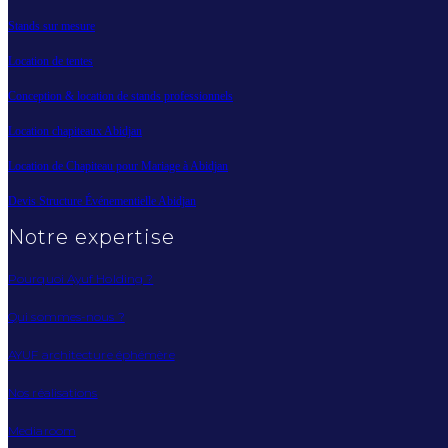
Stands sur mesure
Location de tentes
Conception & location de stands professionnels
Location chapiteaux Abidjan
Location de Chapiteau pour Mariage à Abidjan
Devis Structure Événementielle Abidjan
Notre expertise
Pourquoi Ayuf Holding ?
Qui sommes-nous ?
AYUF architecture éphémère
Nos réalisations
Mediaroom