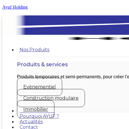
Ayuf Holding
Nos Produits
Produits & services
Produits temporaires et semi-permanents, pour créer 
Evènementiel
Construction modulaire
Immobilier
Nos réalisations
Pourquoi AYUF ?
Actualités
Contact