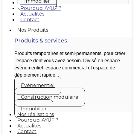
Immobilier
Nos réalisations
Pourquoi AYUF ?
Actualités
Contact
Nos Produits
Produits & services
Produits temporaires et semi-permanents, pour créer
l'espace dont vous avez besoin. Divisé en espace
événementiel, espace commercial et espace de
déploiement rapide.
Evènementiel
Construction modulaire
Immobilier
Nos réalisations
Pourquoi AYUF ?
Actualités
Contact