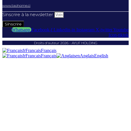
www.taohome.ci
Sínscrire à la newsletter
Sínscrire
Whatsapp
Facebook-f
Linkedin-in
Instagram
X-twitter
Youtube
Icon-tiktok
Droits d'auteur 2026 - AYUF HOLDING
fr
Français
Français
fr
Français
Français
en
Anglais
English