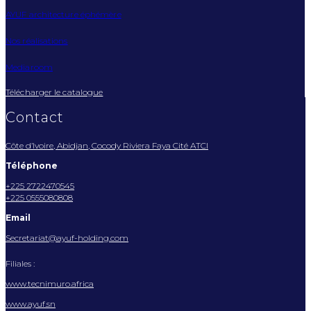
AYUF architecture éphémère
Nos réalisations
Mediaroom
Télécharger le catalogue
Contact
Côte d’Ivoire, Abidjan, Cocody Riviera Faya Cité ATCI
Téléphone
+225 2722470545
+225 0555080808
Email
Secretariat@ayuf-holding.com
Filiales :
www.tecnimuro.africa
www.ayuf.sn