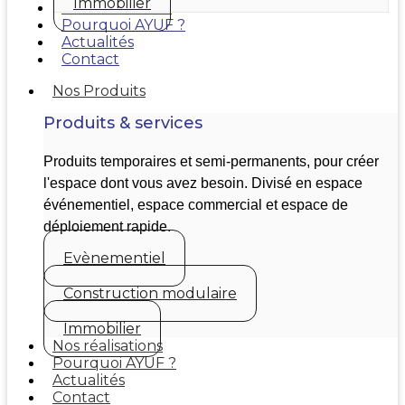
Immobilier
Nos réalisations
Pourquoi AYUF ?
Actualités
Contact
Nos Produits
Produits & services
Produits temporaires et semi-permanents, pour créer
l'espace dont vous avez besoin. Divisé en espace
événementiel, espace commercial et espace de
déploiement rapide.
Evènementiel
Construction modulaire
Immobilier
Nos réalisations
Pourquoi AYUF ?
Actualités
Contact