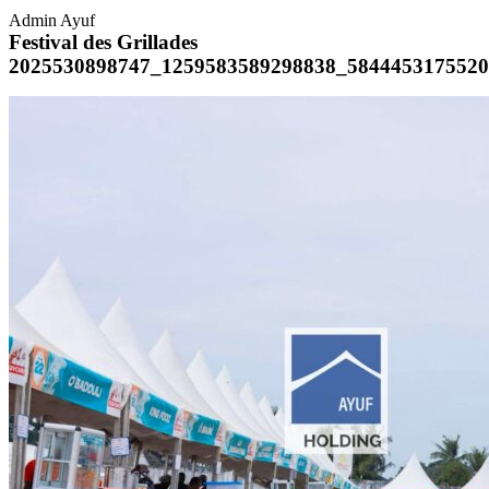
Admin Ayuf
Festival des Grillades
2025530898747_1259583589298838_584445317552