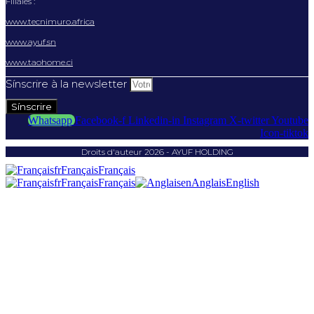
Filiales :
www.tecnimuro.africa
www.ayuf.sn
www.taohome.ci
Sínscrire à la newsletter
Sínscrire
Whatsapp
Facebook-f
Linkedin-in
Instagram
X-twitter
Youtube
Icon-tiktok
Droits d'auteur 2026 - AYUF HOLDING
fr
Français
Français
fr
Français
Français
en
Anglais
English