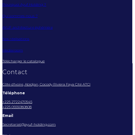
Pourquoi Ayuf Holding ?
Qui sommes-nous ?
AYUF architecture éphémère
Nos réalisations
Mediaroom
Télécharger le catalogue
Contact
Côte d’Ivoire, Abidjan, Cocody Riviera Faya Cité ATCI
Téléphone
+225 2722470545
+225 0555080808
Email
Secretariat@ayuf-holding.com