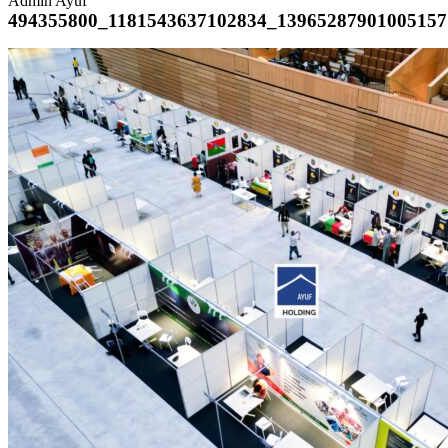
Admin Ayuf
494355800_1181543637102834_13965287901005157