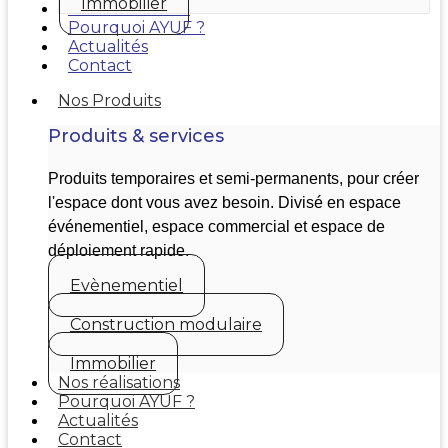
Immobilier
Nos réalisations
Pourquoi AYUF ?
Actualités
Contact
Nos Produits
Produits & services
Produits temporaires et semi-permanents, pour créer
l'espace dont vous avez besoin. Divisé en espace
événementiel, espace commercial et espace de
déploiement rapide.
Evènementiel
Construction modulaire
Immobilier
Nos réalisations
Pourquoi AYUF ?
Actualités
Contact