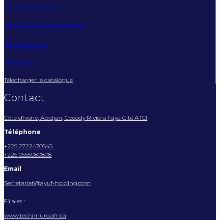
Qui sommes-nous ?
AYUF architecture éphémère
Nos réalisations
Mediaroom
Télécharger le catalogue
Contact
Côte d’Ivoire, Abidjan, Cocody Riviera Faya Cité ATCI
Téléphone
+225 2722470545
+225 0555080808
Email
Secretariat@ayuf-holding.com
Filiales :
www.tecnimuro.africa