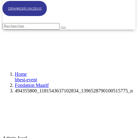
DEMANDER UN DEVIS
Home
bbest-event
Fondation Maarif
494355800_1181543637102834_1396528790100515775_n