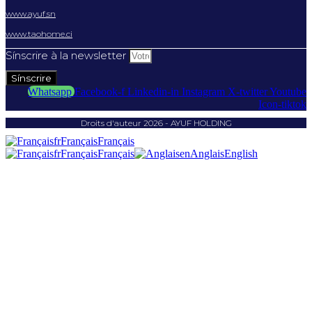
www.ayuf.sn
www.taohome.ci
Sínscrire à la newsletter
Sínscrire
Whatsapp
Facebook-f
Linkedin-in
Instagram
X-twitter
Youtube
Icon-tiktok
Droits d'auteur 2026 - AYUF HOLDING
fr
Français
Français
fr
Français
Français
en
Anglais
English