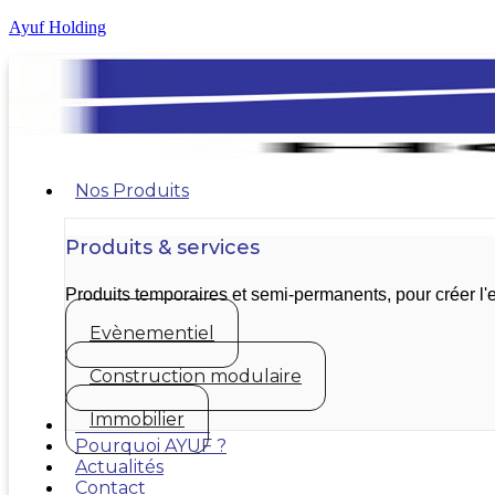
Ayuf Holding
Nos Produits
Produits & services
Produits temporaires et semi-permanents, pour créer 
Evènementiel
Construction modulaire
Immobilier
Nos réalisations
Pourquoi AYUF ?
Actualités
Contact