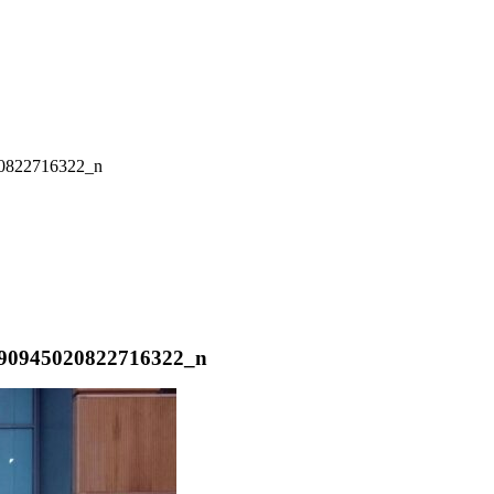
20822716322_n
390945020822716322_n