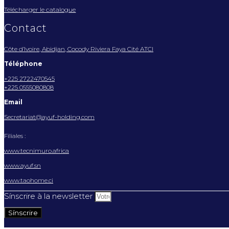
Télécharger le catalogue
Contact
Côte d’Ivoire, Abidjan, Cocody Riviera Faya Cité ATCI
Téléphone
+225 2722470545
+225 0555080808
Email
Secretariat@ayuf-holding.com
Filiales :
www.tecnimuro.africa
www.ayuf.sn
www.taohome.ci
Sínscrire à la newsletter
Sínscrire