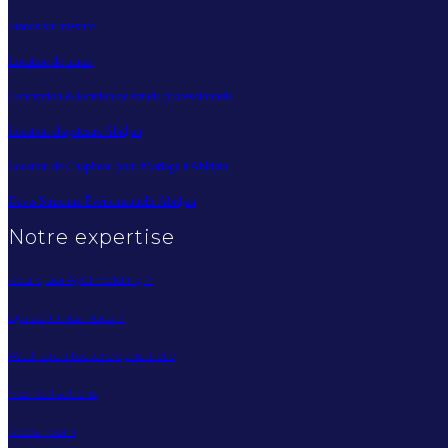
Stands sur mesure
Location de tentes
Conception & location de stands professionnels
Location chapiteaux Abidjan
Location de Chapiteau pour Mariage à Abidjan
Devis Structure Événementielle Abidjan
Notre expertise
Pourquoi Ayuf Holding ?
Qui sommes-nous ?
AYUF architecture éphémère
Nos réalisations
Mediaroom