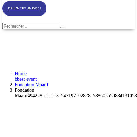
DEMANDER UN DEVIS
Home
bbest-event
Fondation Maarif
Fondation
Maarif494228511_1181543197102878_58860555088413105