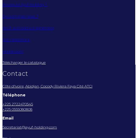
Pourquoi Ayuf Holding ?
Qui sommes-nous ?
AYUF architecture éphémère
Nos réalisations
Mediaroom
Télécharger le catalogue
Contact
Côte d’Ivoire, Abidjan, Cocody Riviera Faya Cité ATCI
Téléphone
+225 2722470545
+225 0555080808
Email
Secretariat@ayuf-holding.com