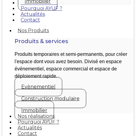
Immobilier
Nos réalisations
Pourquoi AYUF ?
Actualités
Contact
Nos Produits
Produits & services
Produits temporaires et semi-permanents, pour créer
l'espace dont vous avez besoin. Divisé en espace
événementiel, espace commercial et espace de
déploiement rapide.
Evènementiel
Construction modulaire
Immobilier
Nos réalisations
Pourquoi AYUF ?
Actualités
Contact