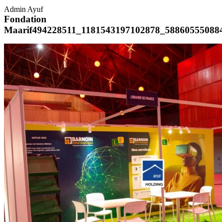
Admin Ayuf
Fondation
Maarif494228511_1181543197102878_58860555088