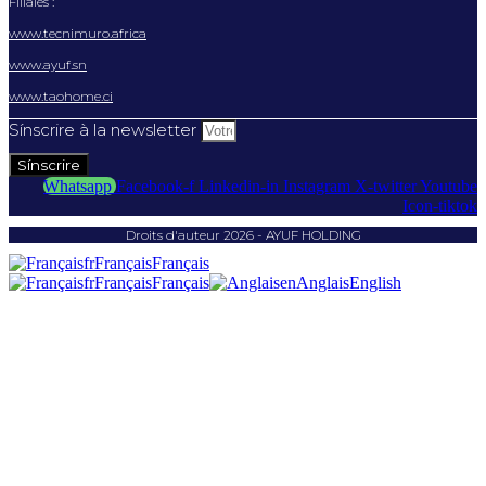
Filiales :
www.tecnimuro.africa
www.ayuf.sn
www.taohome.ci
Sínscrire à la newsletter
Sínscrire
Whatsapp
Facebook-f
Linkedin-in
Instagram
X-twitter
Youtube
Icon-tiktok
Droits d'auteur 2026 - AYUF HOLDING
fr
Français
Français
fr
Français
Français
en
Anglais
English