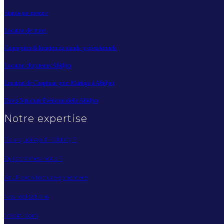
Stands sur mesure
Location de tentes
Conception & location de stands professionnels
Location chapiteaux Abidjan
Location de Chapiteau pour Mariage à Abidjan
Devis Structure Événementielle Abidjan
Notre expertise
Pourquoi Ayuf Holding ?
Qui sommes-nous ?
AYUF architecture éphémère
Nos réalisations
Mediaroom