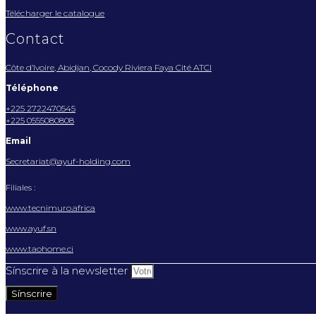
Télécharger le catalogue
Contact
Côte d’Ivoire, Abidjan, Cocody Riviera Faya Cité ATCI
Téléphone
+225 2722470545
+225 0555080808
Email
Secretariat@ayuf-holding.com
Filiales :
www.tecnimuro.africa
www.ayuf.sn
www.taohome.ci
Sínscrire à la newsletter
Sínscrire