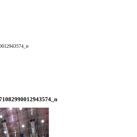
90012943574_n
471082990012943574_n