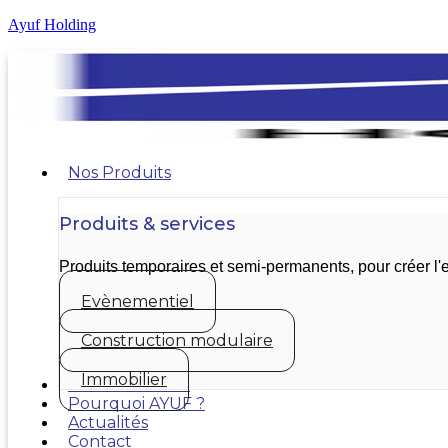
Ayuf Holding
Nos Produits
Produits & services
Produits temporaires et semi-permanents, pour créer 
Evènementiel
Construction modulaire
Immobilier
Nos réalisations
Pourquoi AYUF ?
Actualités
Contact