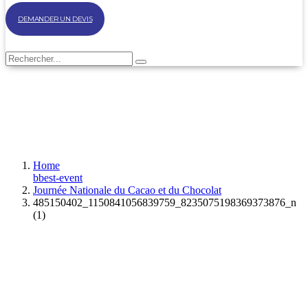
DEMANDER UN DEVIS
Home
bbest-event
Journée Nationale du Cacao et du Chocolat
485150402_1150841056839759_8235075198369373876_n
(1)