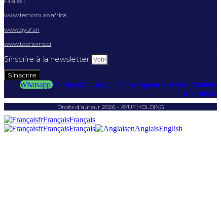
Filiales :
www.tecnimuro.africa
www.ayuf.sn
www.taohome.ci
Sínscrire à la newsletter
Sínscrire
Whatsapp
Facebook-f
Linkedin-in
Instagram
X-twitter
Youtube
Icon-tiktok
Droits d'auteur 2026 - AYUF HOLDING
fr
Français
Français
fr
Français
Français
en
Anglais
English