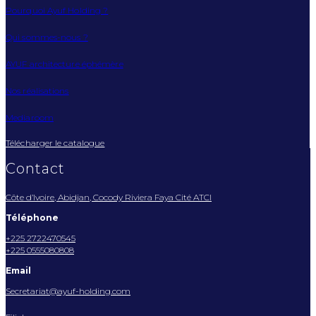
Pourquoi Ayuf Holding ?
Qui sommes-nous ?
AYUF architecture éphémère
Nos réalisations
Mediaroom
Télécharger le catalogue
Contact
Côte d’Ivoire, Abidjan, Cocody Riviera Faya Cité ATCI
Téléphone
+225 2722470545
+225 0555080808
Email
Secretariat@ayuf-holding.com