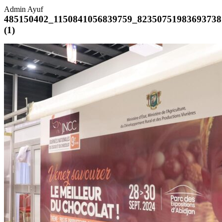
Admin Ayuf
485150402_1150841056839759_82350751983693738
(1)