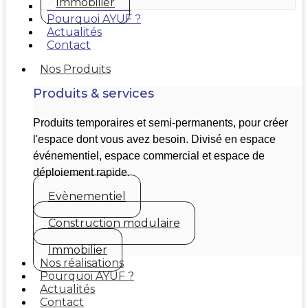
Immobilier
Nos réalisations
Pourquoi AYUF ?
Actualités
Contact
Nos Produits
Produits & services
Produits temporaires et semi-permanents, pour créer
l'espace dont vous avez besoin. Divisé en espace
événementiel, espace commercial et espace de
déploiement rapide.
Evènementiel
Construction modulaire
Immobilier
Nos réalisations
Pourquoi AYUF ?
Actualités
Contact