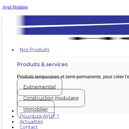
Ayuf Holding
Nos Produits
Produits & services
Produits temporaires et semi-permanents, pour créer 
Evènementiel
Construction modulaire
Immobilier
Nos réalisations
Pourquoi AYUF ?
Actualités
Contact