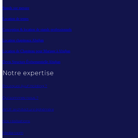
Stands sur mesure
Location de tentes
Conception & location de stands professionnels
Location chapiteaux Abidjan
Location de Chapiteau pour Mariage à Abidjan
Devis Structure Événementielle Abidjan
Notre expertise
Pourquoi Ayuf Holding ?
Qui sommes-nous ?
AYUF architecture éphémère
Nos réalisations
Mediaroom