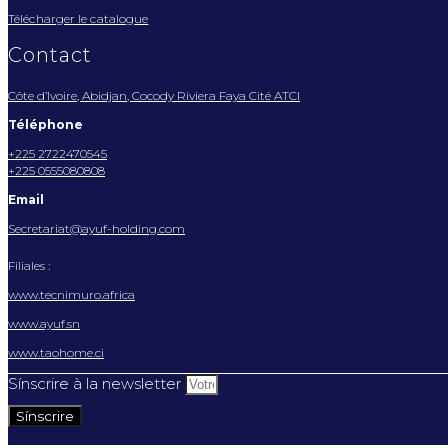
Télécharger le catalogue
Contact
Côte d’Ivoire, Abidjan, Cocody Riviera Faya Cité ATCI
Téléphone
+225 2722470545
+225 0555080808
Email
Secretariat@ayuf-holding.com
Filiales :
www.tecnimuro.africa
www.ayuf.sn
www.taohome.ci
Sínscrire à la newsletter
Sínscrire