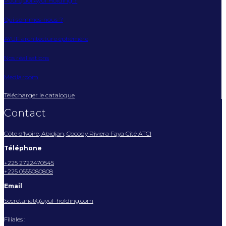
Pourquoi Ayuf Holding ?
Qui sommes-nous ?
AYUF architecture éphémère
Nos réalisations
Mediaroom
Télécharger le catalogue
Contact
Côte d’Ivoire, Abidjan, Cocody Riviera Faya Cité ATCI
Téléphone
+225 2722470545
+225 0555080808
Email
Secretariat@ayuf-holding.com
Filiales :