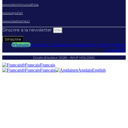
www.tecnimuro.africa
www.ayuf.sn
www.taohome.ci
Sínscrire à la newsletter
Sínscrire
Whatsapp
Facebook-f
Linkedin-in
Instagram
X-twitter
Youtube
Icon-tiktok
Droits d'auteur 2026 - AYUF HOLDING
fr
Français
Français
fr
Français
Français
en
Anglais
English