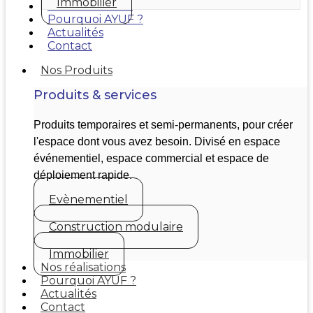
Immobilier
Nos réalisations
Pourquoi AYUF ?
Actualités
Contact
Nos Produits
Produits & services
Produits temporaires et semi-permanents, pour créer
l'espace dont vous avez besoin. Divisé en espace
événementiel, espace commercial et espace de
déploiement rapide.
Evènementiel
Construction modulaire
Immobilier
Nos réalisations
Pourquoi AYUF ?
Actualités
Contact