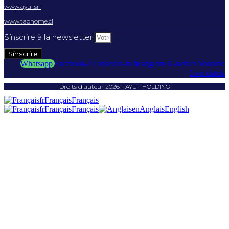
www.ayuf.sn
www.taohome.ci
Sínscrire à la newsletter
Sínscrire
Whatsapp
Facebook-f
Linkedin-in
Instagram
X-twitter
Youtube
Icon-tiktok
Droits d'auteur 2026 - AYUF HOLDING
fr
Français
Français
fr
Français
Français
en
Anglais
English