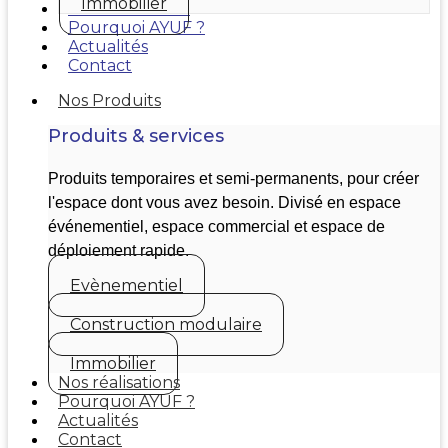
Immobilier
Nos réalisations
Pourquoi AYUF ?
Actualités
Contact
Nos Produits
Produits & services
Produits temporaires et semi-permanents, pour créer
l'espace dont vous avez besoin. Divisé en espace
événementiel, espace commercial et espace de
déploiement rapide.
Evènementiel
Construction modulaire
Immobilier
Nos réalisations
Pourquoi AYUF ?
Actualités
Contact