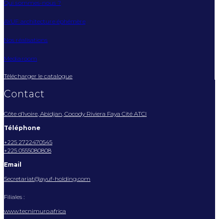
Qui sommes-nous ?
AYUF architecture éphémère
Nos réalisations
Mediaroom
Télécharger le catalogue
Contact
Côte d’Ivoire, Abidjan, Cocody Riviera Faya Cité ATCI
Téléphone
+225 2722470545
+225 0555080808
Email
Secretariat@ayuf-holding.com
Filiales :
www.tecnimuro.africa