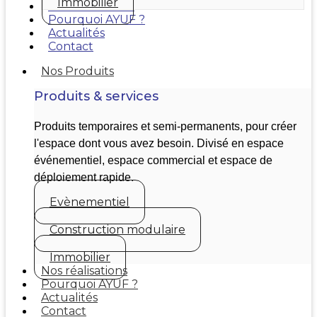
Immobilier
Nos réalisations
Pourquoi AYUF ?
Actualités
Contact
Nos Produits
Produits & services
Produits temporaires et semi-permanents, pour créer
l'espace dont vous avez besoin. Divisé en espace
événementiel, espace commercial et espace de
déploiement rapide.
Evènementiel
Construction modulaire
Immobilier
Nos réalisations
Pourquoi AYUF ?
Actualités
Contact