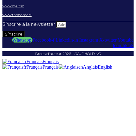
www.ayuf.sn
www.taohome.ci
Sínscrire à la newsletter
Sínscrire
Whatsapp
Facebook-f
Linkedin-in
Instagram
X-twitter
Youtube
Icon-tiktok
Droits d'auteur 2026 - AYUF HOLDING
fr
Français
Français
fr
Français
Français
en
Anglais
English