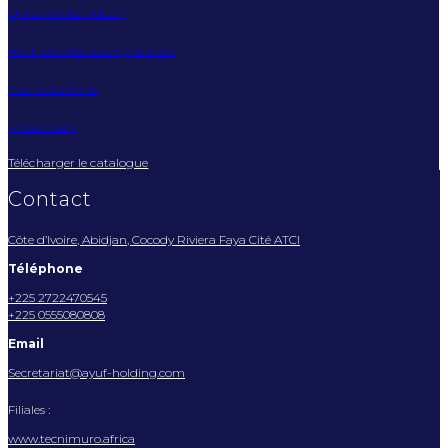
Qui sommes-nous ?
AYUF architecture éphémère
Nos réalisations
Mediaroom
Télécharger le catalogue
Contact
Côte d’Ivoire, Abidjan, Cocody Riviera Faya Cité ATCI
Téléphone
+225 2722470545
+225 0555080808
Email
Secretariat@ayuf-holding.com
Filiales :
www.tecnimuro.africa