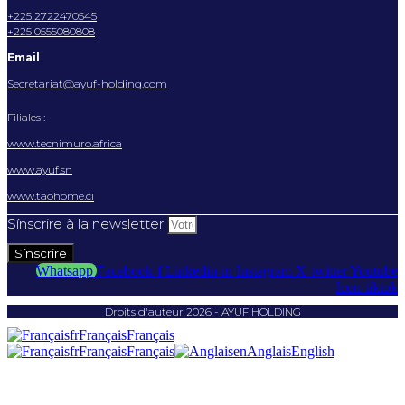
+225 2722470545
+225 0555080808
Email
Secretariat@ayuf-holding.com
Filiales :
www.tecnimuro.africa
www.ayuf.sn
www.taohome.ci
Sínscrire à la newsletter
Sínscrire
Whatsapp
Facebook-f
Linkedin-in
Instagram
X-twitter
Youtube
Icon-tiktok
Droits d'auteur 2026 - AYUF HOLDING
fr
Français
Français
fr
Français
Français
en
Anglais
English