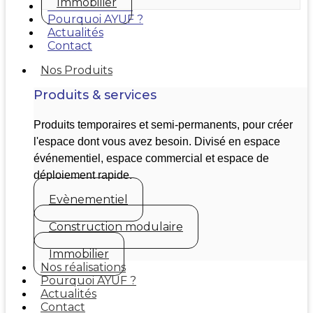
Immobilier
Nos réalisations
Pourquoi AYUF ?
Actualités
Contact
Nos Produits
Produits & services
Produits temporaires et semi-permanents, pour créer
l'espace dont vous avez besoin. Divisé en espace
événementiel, espace commercial et espace de
déploiement rapide.
Evènementiel
Construction modulaire
Immobilier
Nos réalisations
Pourquoi AYUF ?
Actualités
Contact