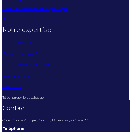
Location de Chapiteau pour Mariage à Abidjan
Devis Structure Événementielle Abidjan
Notre expertise
Pourquoi Ayuf Holding ?
Qui sommes-nous ?
AYUF architecture éphémère
Nos réalisations
Mediaroom
Télécharger le catalogue
Contact
Côte d’Ivoire, Abidjan, Cocody Riviera Faya Cité ATCI
Téléphone