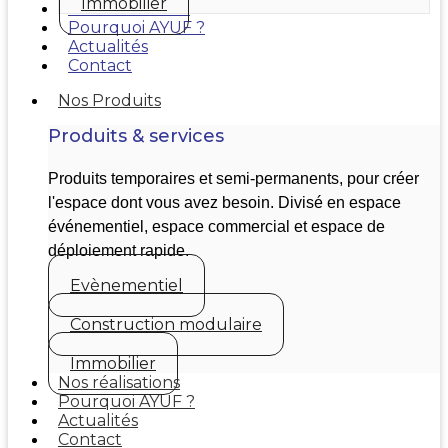
Immobilier
Nos réalisations
Pourquoi AYUF ?
Actualités
Contact
Nos Produits
Produits & services
Produits temporaires et semi-permanents, pour créer
l'espace dont vous avez besoin. Divisé en espace
événementiel, espace commercial et espace de
déploiement rapide.
Evènementiel
Construction modulaire
Immobilier
Nos réalisations
Pourquoi AYUF ?
Actualités
Contact