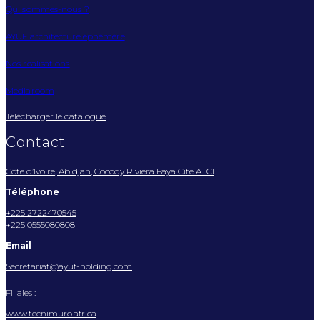
Qui sommes-nous ?
AYUF architecture éphémère
Nos réalisations
Mediaroom
Télécharger le catalogue
Contact
Côte d’Ivoire, Abidjan, Cocody Riviera Faya Cité ATCI
Téléphone
+225 2722470545
+225 0555080808
Email
Secretariat@ayuf-holding.com
Filiales :
www.tecnimuro.africa