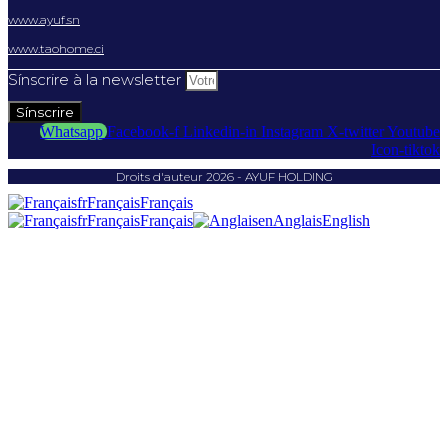
www.ayuf.sn
www.taohome.ci
Sínscrire à la newsletter
Sínscrire
Whatsapp
Facebook-f
Linkedin-in
Instagram
X-twitter
Youtube
Icon-tiktok
Droits d'auteur 2026 - AYUF HOLDING
fr
Français
Français
fr
Français
Français
en
Anglais
English