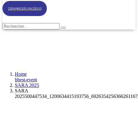
DEMANDER UN DEVIS
Home
bbest-event
SARA 2025
SARA
2025500447534_1200634415193756_6926354256366261167