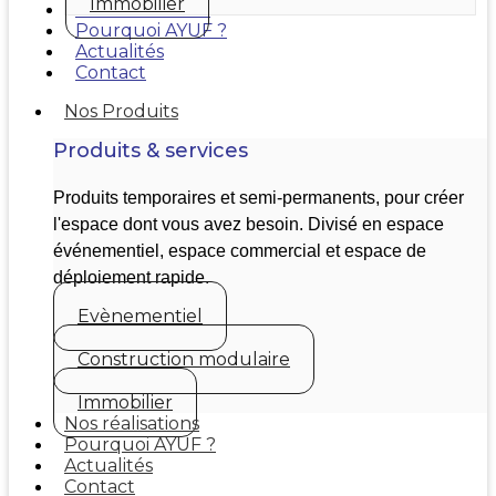
Immobilier
Nos réalisations
Pourquoi AYUF ?
Actualités
Contact
Nos Produits
Produits & services
Produits temporaires et semi-permanents, pour créer
l'espace dont vous avez besoin. Divisé en espace
événementiel, espace commercial et espace de
déploiement rapide.
Evènementiel
Construction modulaire
Immobilier
Nos réalisations
Pourquoi AYUF ?
Actualités
Contact