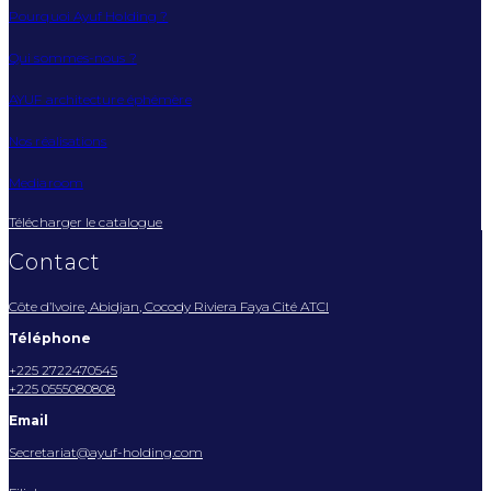
Pourquoi Ayuf Holding ?
Qui sommes-nous ?
AYUF architecture éphémère
Nos réalisations
Mediaroom
Télécharger le catalogue
Contact
Côte d’Ivoire, Abidjan, Cocody Riviera Faya Cité ATCI
Téléphone
+225 2722470545
+225 0555080808
Email
Secretariat@ayuf-holding.com