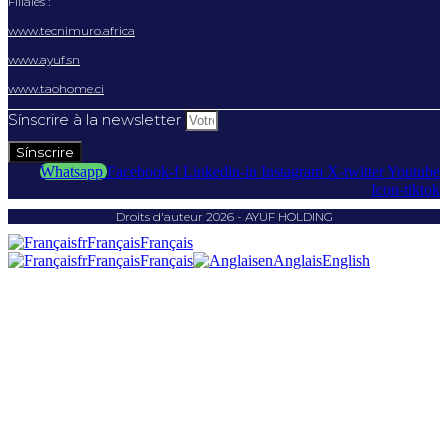
Filiales :
www.tecnimuro.africa
www.ayuf.sn
www.taohome.ci
Sínscrire à la newsletter
Sínscrire
Whatsapp
Facebook-f
Linkedin-in
Instagram
X-twitter
Youtube
Icon-tiktok
Droits d'auteur 2026 - AYUF HOLDING
fr
Français
Français
fr
Français
Français
en
Anglais
English