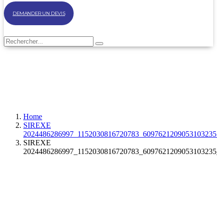
DEMANDER UN DEVIS
Home
SIREXE
2024486286997_1152030816720783_6097621209053103235
SIREXE
2024486286997_1152030816720783_6097621209053103235