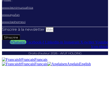
Filiales :
www.tecnimuro.africa
www.ayuf.sn
www.taohome.ci
Sínscrire à la newsletter
Sínscrire
Whatsapp
Facebook-f
Linkedin-in
Instagram
X-twitter
Youtube
Icon-tiktok
Droits d'auteur 2026 - AYUF HOLDING
fr
Français
Français
fr
Français
Français
en
Anglais
English