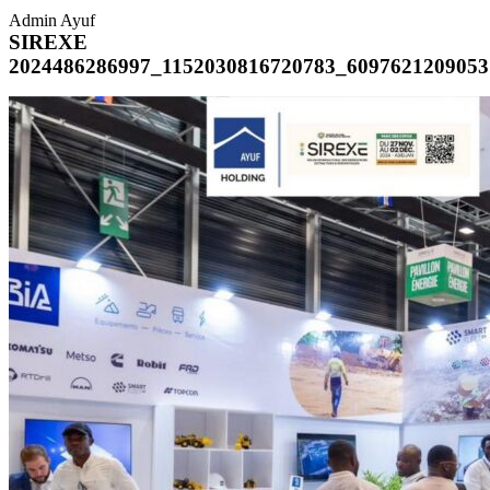
Admin Ayuf
SIREXE
2024486286997_1152030816720783_6097621209053