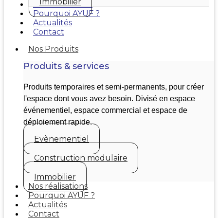
Immobilier
Nos réalisations
Pourquoi AYUF ?
Actualités
Contact
Nos Produits
Produits & services
Produits temporaires et semi-permanents, pour créer
l'espace dont vous avez besoin. Divisé en espace
événementiel, espace commercial et espace de
déploiement rapide.
Evènementiel
Construction modulaire
Immobilier
Nos réalisations
Pourquoi AYUF ?
Actualités
Contact