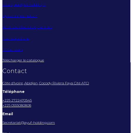
Pourquoi Ayuf Holding ?
Qui sommes-nous ?
AYUF architecture éphémère
Nos réalisations
Mediaroom
Télécharger le catalogue
Contact
Côte d’Ivoire, Abidjan, Cocody Riviera Faya Cité ATCI
Téléphone
+225 2722470545
+225 0555080808
Email
Secretariat@ayuf-holding.com