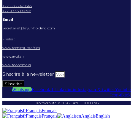
+225 2722470545
+225 0555080808
Email
Secretariat@ayuf-holding.com
Filiales :
www.tecnimuro.africa
www.ayuf.sn
www.taohome.ci
Sínscrire à la newsletter
Sínscrire
Whatsapp
Facebook-f
Linkedin-in
Instagram
X-twitter
Youtube
Icon-tiktok
Droits d'auteur 2026 - AYUF HOLDING
fr
Français
Français
fr
Français
Français
en
Anglais
English