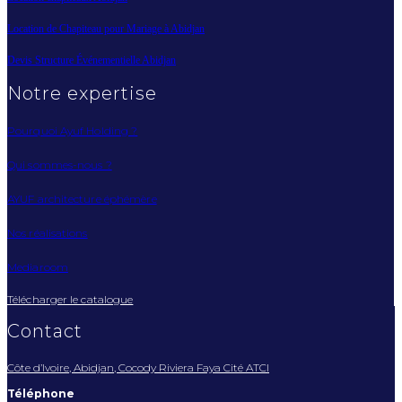
Location de Chapiteau pour Mariage à Abidjan
Devis Structure Événementielle Abidjan
Notre expertise
Pourquoi Ayuf Holding ?
Qui sommes-nous ?
AYUF architecture éphémère
Nos réalisations
Mediaroom
Télécharger le catalogue
Contact
Côte d’Ivoire, Abidjan, Cocody Riviera Faya Cité ATCI
Téléphone