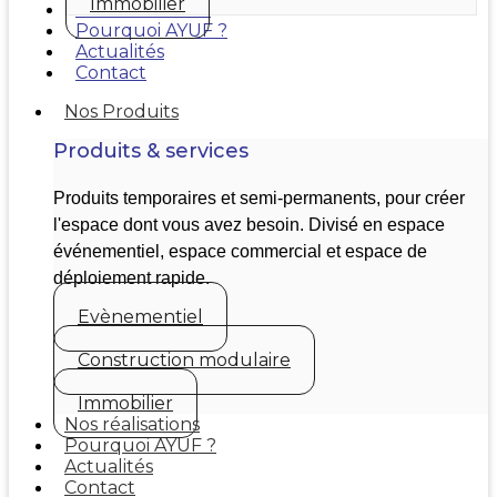
Immobilier
Nos réalisations
Pourquoi AYUF ?
Actualités
Contact
Nos Produits
Produits & services
Produits temporaires et semi-permanents, pour créer
l'espace dont vous avez besoin. Divisé en espace
événementiel, espace commercial et espace de
déploiement rapide.
Evènementiel
Construction modulaire
Immobilier
Nos réalisations
Pourquoi AYUF ?
Actualités
Contact